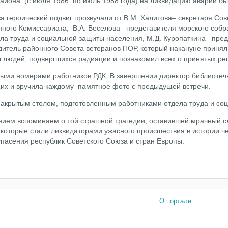
айона (с июля 1986 по июль 1988 года) на ликвидацию аварии бы
а героический подвиг прозвучали от В.М. Халитова– секретаря Со
ного Комиссариата, В.А. Веселова– представителя морского соб
ла труда и социальной защиты населения, М.Д. Куропаткина– пре
дитель районного Совета ветеранов ПОР, который накануне принял
 людей, подвергшихся радиации и познакомил всех о принятых ре
ными номерами работников РДК. В завершении директор библиоте
их и вручила каждому памятное фото с предыдущей встречи.
накрытым столом, подготовленным работниками отдела труда и со
анием вспоминаем о той страшной трагедии, оставившей мрачный 
которые стали ликвидаторами ужасного происшествия в истории ч
спасения республик Советского Союза и стран Европы.
О портале