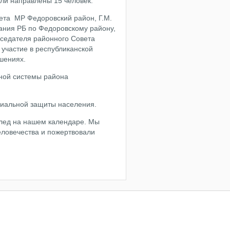
ли направлены 15 человек.
вета МР Федоровский район, Г.М.
рания РБ по Федоровскому району,
дседателя районного Совета
 участие в республиканской
шениях.
чной системы района
циальной защиты населения.
след на нашем календаре. Мы
еловечества и пожертвовали