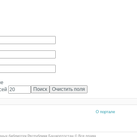
ие
исей
О портале
ных библиотек Республики Башкортостан © Все права