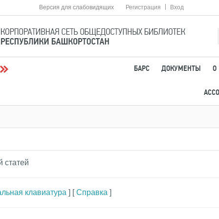
|
Версия для слабовидящих
Регистрация
Вход
БАРС
ДОКУМЕНТЫ
О
АСС
й статей
альная клавиатура
] [
Справка
]