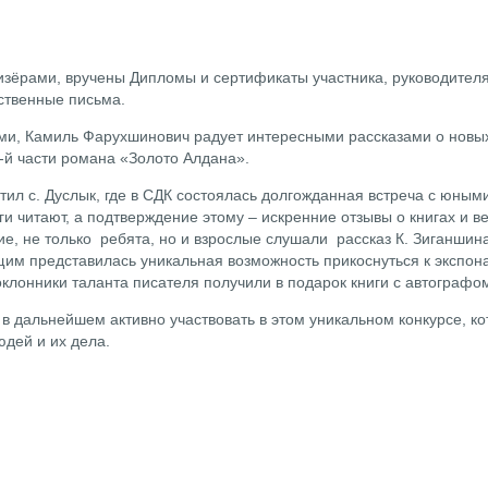
изёрами, вручены Дипломы и сертификаты участника, руководител
рственные письма.
ами, Камиль Фарухшинович радует интересными рассказами о нов
-й части романа «Золото Алдана».
етил с. Дуслык, где в СДК состоялась долгожданная встреча с юны
иги читают, а подтверждение этому – искренние отзывы о книгах и 
е, не только ребята, но и взрослые слушали рассказ К. Зиганшина
им представилась уникальная возможность прикоснуться к экспон
оклонники таланта писателя получили в подарок книги с автограф
в дальнейшем активно участвовать в этом уникальном конкурсе, к
юдей и их дела.