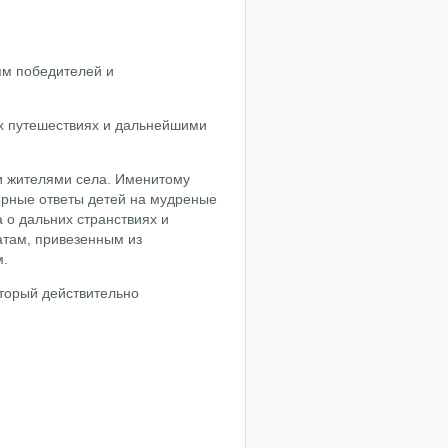
ям победителей и
ых путешествиях и дальнейшими
ми жителями села. Именитому
верные ответы детей на мудреные
 о дальних странствиях и
атам, привезенным из
ом.
оторый действительно