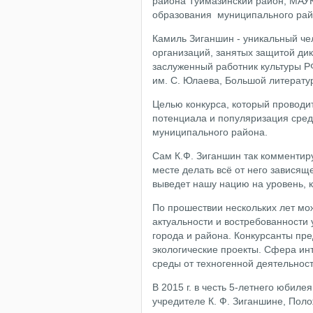
района Туймазинский район, МАУ
образования муниципального рай
Камиль Зиганшин - уникальный че
организаций, занятых защитой ди
заслуженный работник культуры Р
им. С. Юлаева, Большой литерат
Целью конкурса, который проводит
потенциала и популяризация сре
муниципального района.
Сам К.Ф. Зиганшин так комментир
месте делать всё от него зависящ
выведет нашу нацию на уровень, 
По прошествии нескольких лет мо
актуальности и востребованности 
города и района. Конкурсанты пр
экологические проекты. Сфера ин
среды от техногенной деятельност
В 2015 г. в честь 5-летнего юбил
учредителе К. Ф. Зиганшине, Пол