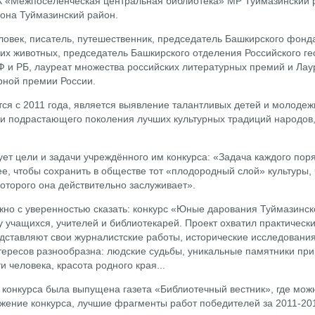
К «Межпоселенческая центральная библиотека» МР Туймазинский 
она Туймазинский район.
ловек, писатель, путешественник, председатель Башкирского фон
ких животных, председатель Башкирского отделения Российского г
Ф и РБ, лауреат множества российских литературных премий и Ла
урной премии России.
ся с 2011 года, является выявление талантливых детей и молодежи
ди подрастающего поколения лучших культурных традиций народо
ует цели и задачи учреждённого им конкурса: «Задача каждого пор
ее, чтобы сохранить в обществе тот «плодородный слой» культуры, 
которого она действительно заслуживает».
жно с уверенностью сказать: конкурс «Юные дарования Туймазинск
у учащихся, учителей и библиотекарей. Проект охватил практичес
едставляют свои журналистские работы, исторические исследовани
тересов разнообразна: людские судьбы, уникальные памятники п
и человека, красота родного края...
ея конкурса была выпущена газета «Библиотечный вестник», где м
ожение конкурса, лучшие фрагменты работ победителей за 2011-2