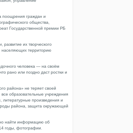
район, управление
да поощрения граждан и
еографического общества,
уреат Государственной премии РБ
, развитие их творческого
в, населяющих территорию
ядочного человека — на своём
что рано или поздно даст ростки и
ого района» не теряет своей
ки все образовательные учреждения
я, литературные произведения и
рироды района, защита окружающей
ожно найти информацию об
014 годы, фотографии.