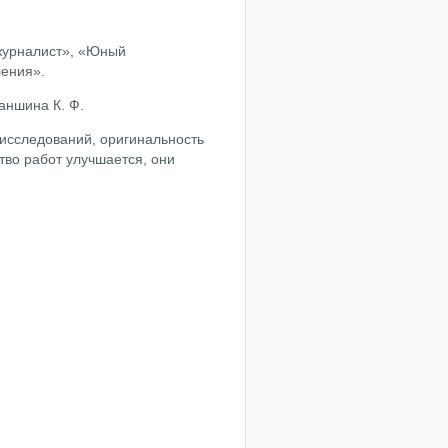
журналист», «Юный
еления».
ганшина К. Ф.
исследований, оригинальность
тво работ улучшается, они