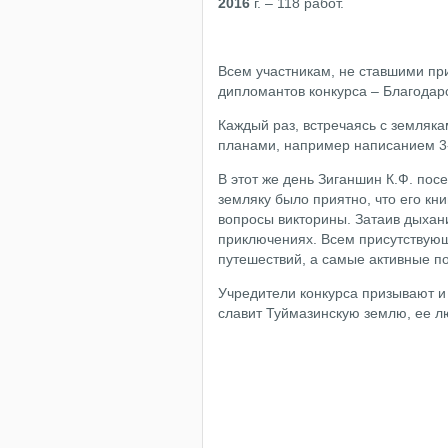
2016
г. – 118 работ.
Всем участникам, не ставшими пр
дипломантов конкурса – Благода
Каждый раз, встречаясь с земляк
планами, например написанием 3
В этот же день Зиганшин К.Ф. пос
земляку было приятно, что его кн
вопросы викторины. Затаив дыхани
приключениях. Всем присутствующ
путешествий, а самые активные п
Учредители конкурса призывают и 
славит Туймазинскую землю, ее л