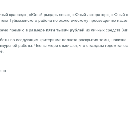
Юный краевед», «Юный рыцарь леса», «Юный литератор», «Юный 
отека Туймазинского района по экологическому просвещению нас
жную премию в размере
пяти тысяч рублей
из личных средств Зи
оты по следующим критериям: полнота раскрытия темы, новизна 
нкурсной работы. Члены жюри отмечают, что с каждым годом качес
же.
лено: