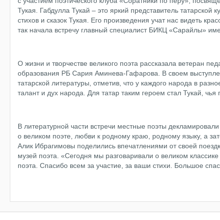
с участием поэтического клуба «Соратники по перу», посвящ
Тукая. Габдулла Тукай – это яркий представитель татарской 
стихов и сказок Тукая. Его произведения учат нас видеть кр
так начала встречу главный специалист БИКЦ «Сарайлы» им
О жизни и творчестве великого поэта рассказала ветеран педа
образования РБ Сария Аминева-Гафарова. В своем выступле
татарской литературы, отметив, что у каждого народа в раз
талант и дух народа. Для татар таким героем стал Тукай, чья 
В литературной части встречи местные поэты декламировали
о великом поэте, любви к родному краю, родному языку, а з
Алик Ибрагимовы поделились впечатлениями от своей поездки
музей поэта. «Сегодня мы разговаривали о великом классик
поэта. Спасибо всем за участие, за ваши стихи. Большое сп